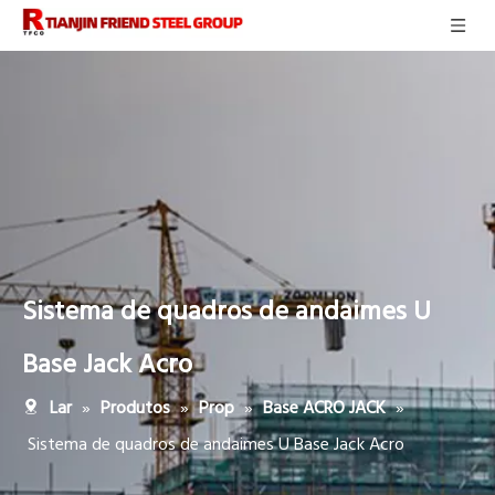
Sistema de quadros de andaimes U
Base Jack Acro
»
»
»
»
Lar
Produtos
Prop
Base ACRO JACK
Sistema de quadros de andaimes U Base Jack Acro