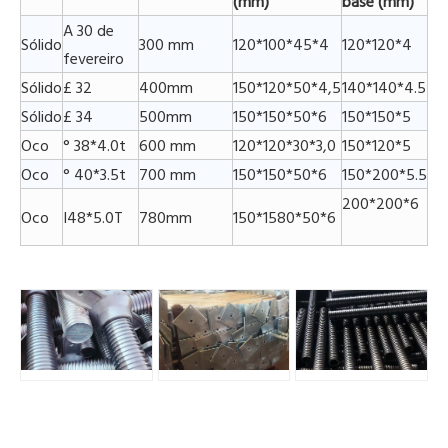
(mm)
base (mm)
A 30 de
Sólido
300 mm
120*100*45*4
120*120*4
fevereiro
Sólido
£ 32
400mm
150*120*50*4,5
140*140*4.5
Sólido
£ 34
500mm
150*150*50*6
150*150*5
Oco
° 38*4.0t
600 mm
120*120*30*3,0
150*120*5
Oco
° 40*3.5t
700 mm
150*150*50*6
150*200*5.5
200*200*6
Oco
I48*5.0T
780mm
150*1580*50*6