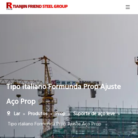
Tipo italiano Formunda Prop Ajuste
Aço Prop
»
»
»
»
Lar
Produtos
Prop
Suporte de aço leve
Tipo italiano Formunda Prop Ajuste Aço Prop