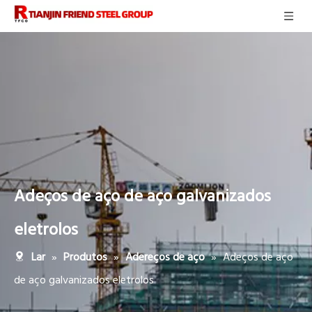
Adeços de aço de aço galvanizados
eletrolos
»
»
»
Adeços de aço
Lar
Produtos
Adereços de aço
de aço galvanizados eletrolos