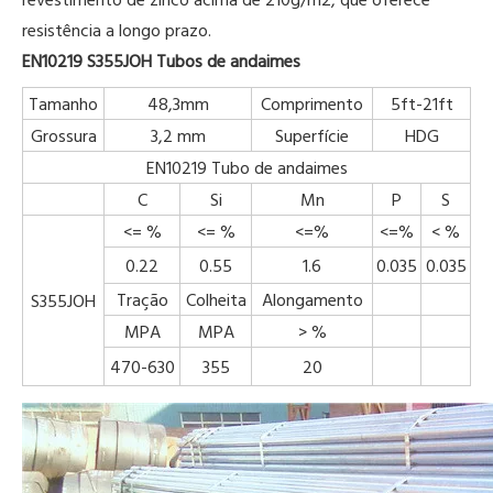
resistência a longo prazo.
EN10219 S355JOH Tubos de andaimes
Tamanho
48,3mm
Comprimento
5ft-21ft
Grossura
3,2 mm
Superfície
HDG
EN10219 Tubo de andaimes
C
Si
Mn
P
S
<= %
<= %
<=%
<=%
< %
0.22
0.55
1.6
0.035
0.035
Tração
Colheita
Alongamento
S355JOH
MPA
MPA
> %
470-630
355
20