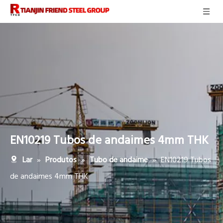
EN10219 Tubos de andaimes 4mm THK
»
»
»
EN10219 Tubos
Lar
Produtos
Tubo de andaime
de andaimes 4mm THK