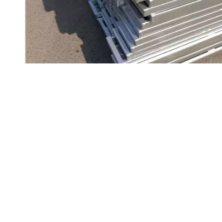
compartilhar com:
Descrição do produto
Os decks de aço são frequentemente usados ​​na platafor
durante o uso. É uma parte adequada dos andaimes, comu