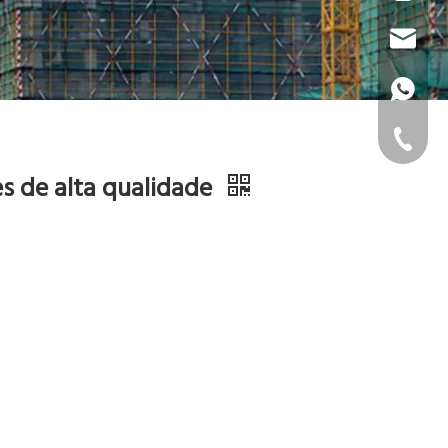
cassie.s
+86 1892
+86-22-
s de alta qualidade