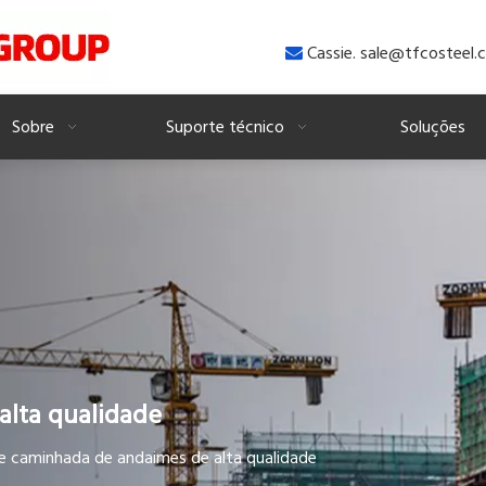
Cassie. sale@tfcostee

Sobre
Suporte técnico
Soluções
alta qualidade
e caminhada de andaimes de alta qualidade