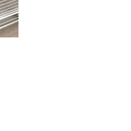
ma de andaimes e na área de construção, o que é conveniente par
mente usada junto com o tubo de andaime, a estrutura de aço e o