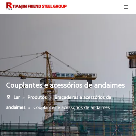
Couplantes e acessórios de andaimes
»
»
Lar
Produtos
Braçadeiras e acessórios de
»
Couplantes e acessórios de andaimes
andaimes