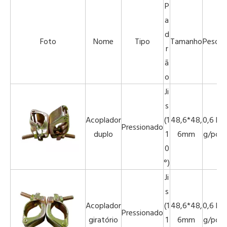
P
a
d
Foto
Nome
Tipo
Tamanho
Peso
P
r
ã
o
Ji
s
Acoplador
(1
48,6*48,
0,6 k
Pressionado
duplo
1
6mm
g/pc
0
°)
Ji
s
Acoplador
(1
48,6*48,
0,6 k
Pressionado
giratório
1
6mm
g/pc